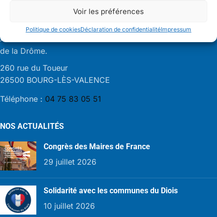
Voir les préférences
AMF26
Politique de cookies
Déclaration de confidentialité
Impressum
Association des Maires et Présidents d’Intercommunalités
de la Drôme.
260 rue du Toueur
26500 BOURG-LÈS-VALENCE
Téléphone :
04 75 83 05 51
NOS ACTUALITÉS
Congrès des Maires de France
29 juillet 2026
Solidarité avec les communes du Diois
10 juillet 2026