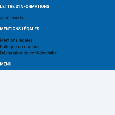
LETTRE D’INFORMATIONS
Je m’inscris
MENTIONS LÉGALES
Mentions légales
Politique de cookies
Déclaration de confidentialité
MENU
Accueil
Présentation
Nos actualités
Annuaires et liens utiles
Annuaire des Communes de la Drôme
Annuaire des Intercommunalités de la Drôme
Liens utiles