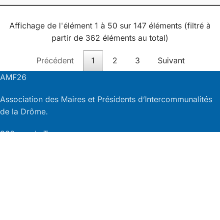
Affichage de l'élément 1 à 50 sur 147 éléments (filtré à
partir de 362 éléments au total)
Précédent
1
2
3
Suivant
AMF26
Association des Maires et Présidents d’Intercommunalités
de la Drôme.
260 rue du Toueur
26500 BOURG-LÈS-VALENCE
Téléphone :
04 75 83 05 51
NOS ACTUALITÉS