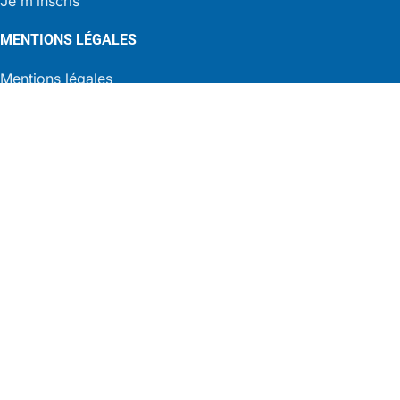
Je m’inscris
MENTIONS LÉGALES
Mentions légales
Politique de cookies
Déclaration de confidentialité
MENU
Accueil
Présentation
Nos actualités
Annuaires et liens utiles
Annuaire des Communes de la Drôme
Annuaire des Intercommunalités de la Drôme
Liens utiles
Congrès et salon des collectivités
Annonces