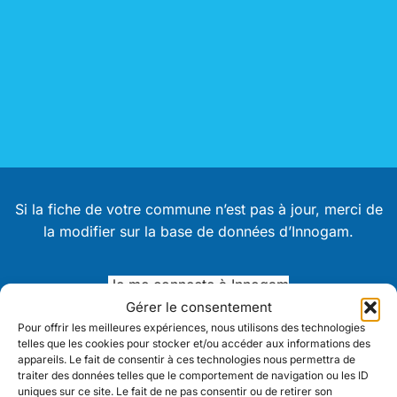
Si la fiche de votre commune n’est pas à jour, merci de
la modifier sur la base de données d’Innogam.
Je me connecte à Innogam
Gérer le consentement
Pour offrir les meilleures expériences, nous utilisons des technologies
telles que les cookies pour stocker et/ou accéder aux informations des
appareils. Le fait de consentir à ces technologies nous permettra de
Cliquez sur le symbole pour obtenir plus
traiter des données telles que le comportement de navigation ou les ID
d’informations.
uniques sur ce site. Le fait de ne pas consentir ou de retirer son